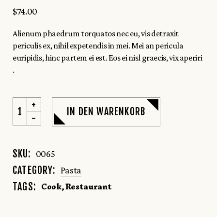
$
74.00
Alienum phaedrum torquatos nec eu, vis detraxit
periculis ex, nihil expetendis in mei. Mei an pericula
euripidis, hinc partem ei est. Eos ei nisl graecis, vix aperiri
.
IN DEN WARENKORB
SKU:
0065
CATEGORY:
Pasta
Cook
,
Restaurant
TAGS: