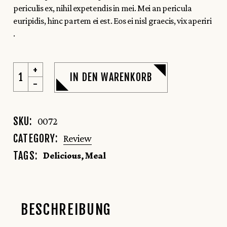
periculis ex, nihil expetendis in mei. Mei an pericula
euripidis, hinc partem ei est. Eos ei nisl graecis, vix aperiri
.
IN DEN WARENKORB
SKU:
0072
CATEGORY:
Review
Delicious
,
Meal
TAGS:
BESCHREIBUNG