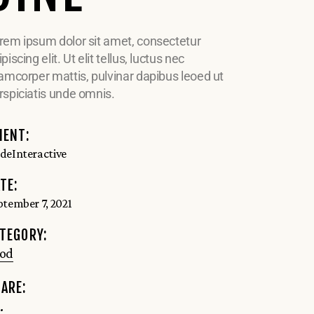
rem ipsum dolor sit amet, consectetur
piscing elit. Ut elit tellus, luctus nec
lamcorper mattis, pulvinar dapibus leoed ut
rspiciatis unde omnis.
IENT:
deInteractive
TE:
ptember 7, 2021
TEGORY:
od
ARE:
.