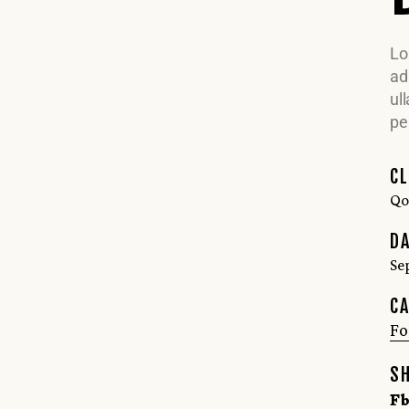
Lo
adi
ul
pe
CL
Qo
DA
Se
CA
Fo
SH
Fb